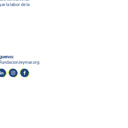
r la labor de la
guenos:
Fundacion
Jeymar.org