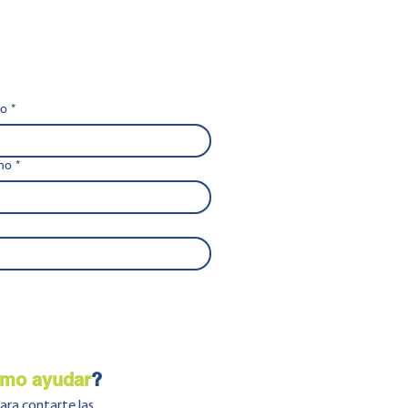
no
*
no
*
mo ayudar
?
para contarte las