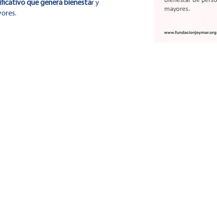
ificativo que genera bienesta
r y
yores.