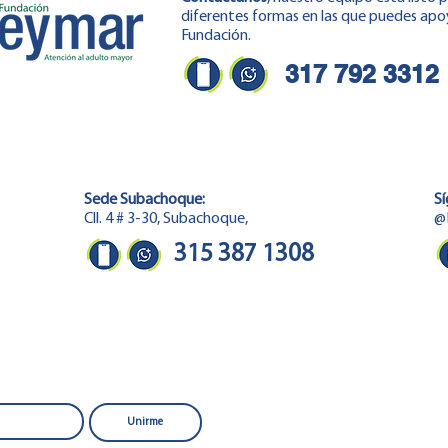
diferentes formas en las que puedes apoya
Fundación.
317 792 3312
Sede Subachoque:
Sí
Cll. 4 # 3-30, Subachoque,
@
315 387 1308
Unirme