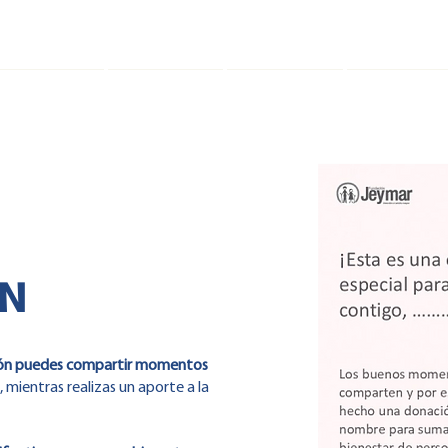
Programas
JeyBingo
Nosotros
Contacto
N
ción puedes compartir momentos
s, mientras realizas un aporte a la