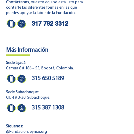
Contáctanos
, nuestro equipo está listo para
contarte las diferentes formas en las que
puedes apoyar la labor de la Fundación.
317 792 3312
Más Información
Sede Lijacá:
Carrera 8 # 186 – 55, Bogotá, Colombia.
315 650 5189
Sede Subachoque:
Cll. 4 # 3-30, Subachoque,
315 387 1308
Síguenos:
@
Fundacion
Jeymar.org